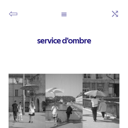
⇦
⤭
service d'ombre